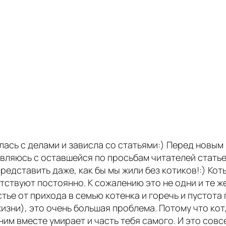
лась с делами и зависла со статьями:) Перед новым
авляюсь с оставшейся по просьбам читателей статьей
 представить даже, как бы мы жили без котиков!:) К
тствуют постоянно. К сожалению это не одни и те же
ье от прихода в семью котенка и горечь и пустота п
изни), это очень большая проблема. Потому что кот
 ним вместе умирает и часть тебя самого. И это совс